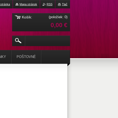
stránka
Mapa stránok
RSS
Tlač
Košík:
(položiek: 0)
0,00 €
NKY
POŠTOVNÉ