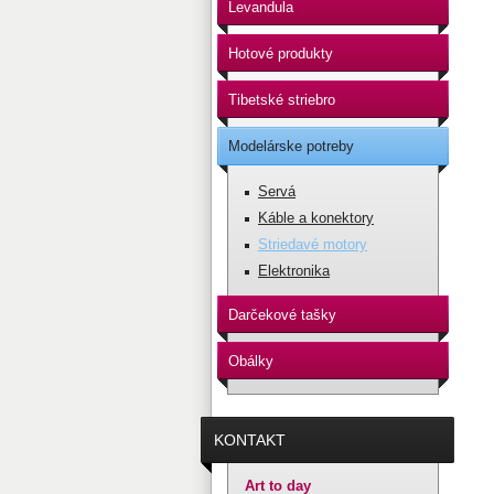
Levandula
Hotové produkty
Tibetské striebro
Modelárske potreby
Servá
Káble a konektory
Striedavé motory
Elektronika
Darčekové tašky
Obálky
KONTAKT
Art to day