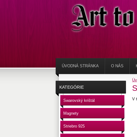
ÚVODNÁ STRÁNKA
O NÁS
Úv
S
KATEGÓRIE
V 
Swarovský krištál
Magnety
Striebro 925