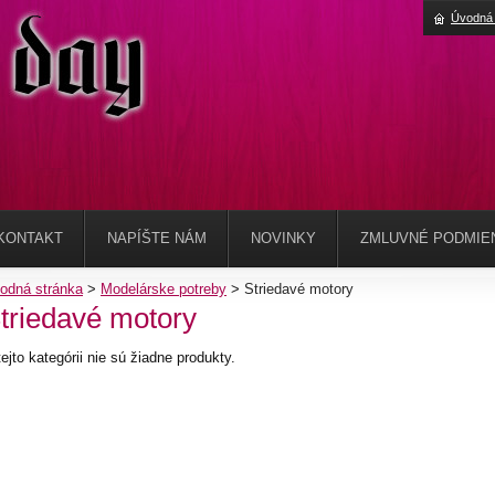
Úvodná 
KONTAKT
NAPÍŠTE NÁM
NOVINKY
ZMLUVNÉ PODMIE
odná stránka
>
Modelárske potreby
>
Striedavé motory
triedavé motory
tejto kategórii nie sú žiadne produkty.