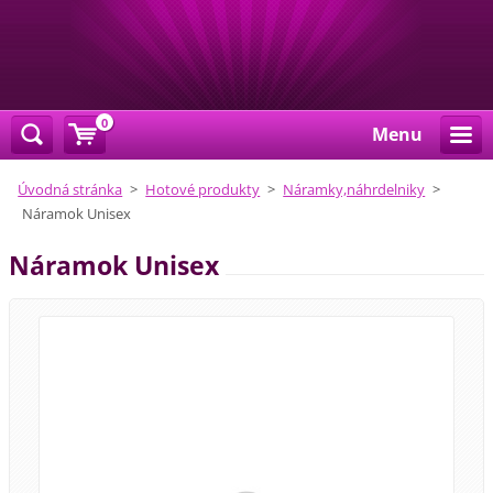
0
Menu
Úvodná stránka
>
Hotové produkty
>
Náramky,náhrdelniky
>
Náramok Unisex
Náramok Unisex