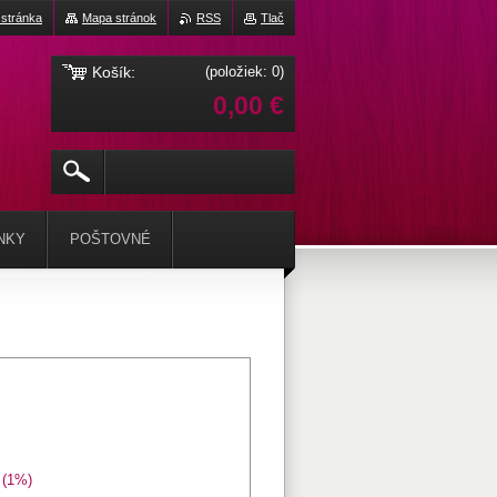
stránka
Mapa stránok
RSS
Tlač
Košík:
(položiek: 0)
0,00 €
NKY
POŠTOVNÉ
(1%)