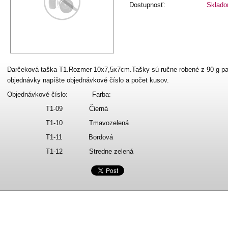
Dostupnosť:
Sklad
Darčeková taška T1.Rozmer 10x7,5x7cm.Tašky sú ručne robené z 90 g pa
objednávky napíšte objednávkové číslo a počet kusov.
Objednávkové číslo: Farba:
T1-09 Čierná
T1-10 Tmavozelená
T1-11 Bordová
T1-12 Stredne zelená