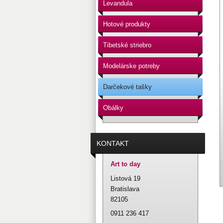
Levandula
Hotové produkty
Tibetské striebro
Modelárske potreby
Darčekové tašky
Obálky
KONTAKT
Art to day
Listová 19
Bratislava
82105
0911 236 417