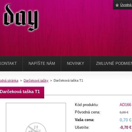
Úvodná 
KONTAKT
NAPÍŠTE NÁM
NOVINKY
ZMLUVNÉ PODMIE
odná stránka
>
Darčekové tašky
>
Darčeková taška T1
Darčeková taška T1
Kód produktu:
AD166
Pôvodná cena:
0,00 €
0,70 €
Vaša cena:
Ušetríte:
-0,70 €