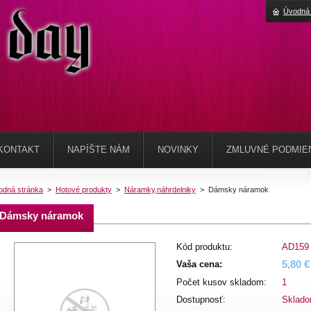
Úvodná 
KONTAKT
NAPÍŠTE NÁM
NOVINKY
ZMLUVNÉ PODMIE
odná stránka
>
Hotové produkty
>
Náramky,náhrdelniky
>
Dámsky náramok
Dámsky náramok
Kód produktu:
AD159
5,80 €
Vaša cena:
Počet kusov skladom:
1
Dostupnosť:
Sklad