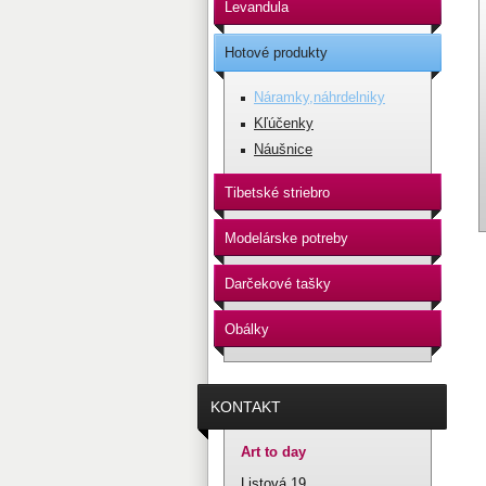
Levandula
Hotové produkty
Náramky,náhrdelniky
Kľúčenky
Náušnice
Tibetské striebro
Modelárske potreby
Darčekové tašky
Obálky
KONTAKT
Art to day
Listová 19