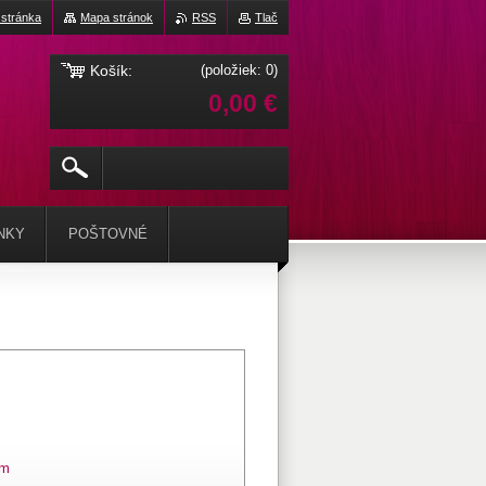
stránka
Mapa stránok
RSS
Tlač
Košík:
(položiek: 0)
0,00 €
NKY
POŠTOVNÉ
om